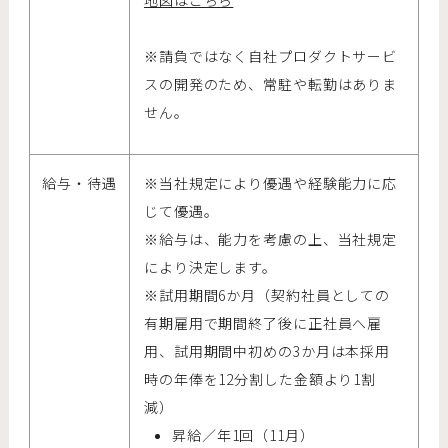
※請負ではなく自社プロダクトサービ
スの開発のため、常駐や転勤はありま
せん。
給与・待遇
※当社規定により優遇や経験能力に応
じて優遇。
※給与は、能力を考慮の上、当社規定
により決定します。
※試用期間6か月（契約社員としての
有期雇用で期間終了後に正社員へ雇
用、試用期間中初めの3か月は本採用
時の年俸を12分割した金額より1割
減）
昇給／年1回（11月）